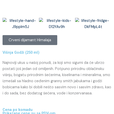
Crveni dijamant Himalaja
Višnja Godži (250 ml)
Najnoviji ukus u našoj ponudi, za koji smo sigurni da će ubrzo
postati još jedan od omiljenih. Potpuno prirodnu oblačinsku
višnju, bogatu prirodnim šećerima, kiselinama i mineralima, smo
izmešali sa hladno ceđenim granny smith jabukama i godži
bobicama kako bi dobili nešto sasvim novo i sasvim zdravo, kao
i do sada, bez dodatog šećera, vode i konzervanasa.
Cena po komadu
Prikazane cene su sa PDV-om