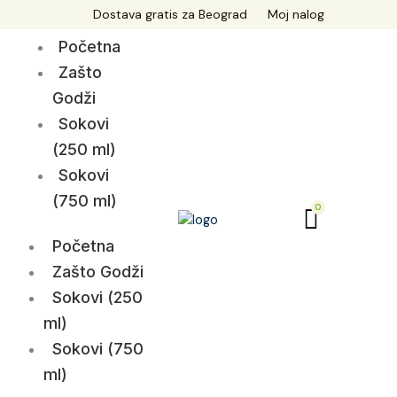
Skip
Dostava gratis za Beograd
Moj nalog
to
Početna
content
Zašto
Godži
Sokovi
(250 ml)
Sokovi
(750 ml)
Početna
Zašto Godži
Sokovi (250
ml)
Sokovi (750
ml)