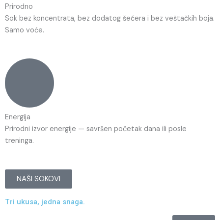
Prirodno
Sok bez koncentrata, bez dodatog šećera i bez veštačkih boja.
Samo voće.
Energija
Prirodni izvor energije — savršen početak dana ili posle
treninga.
NAŠI SOKOVI
Tri ukusa, jedna snaga.