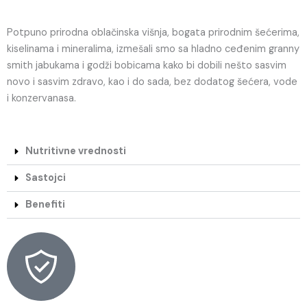
Potpuno prirodna oblačinska višnja, bogata prirodnim šećerima,
kiselinama i mineralima, izmešali smo sa hladno ceđenim granny
smith jabukama i godži bobicama kako bi dobili nešto sasvim
novo i sasvim zdravo, kao i do sada, bez dodatog šećera, vode
i konzervanasa.
Nutritivne vrednosti
Sastojci
Benefiti