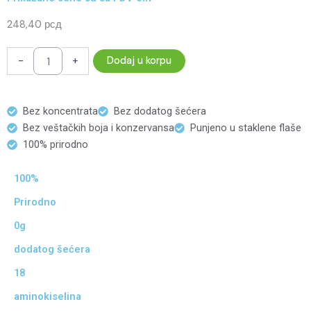
248,40
рсд
Višnja
-
+
Dodaj u korpu
Godži
(250
ml)
quantity
Bez koncentrata
Bez dodatog šećera
Bez veštačkih boja i konzervansa
Punjeno u staklene flaše
100% prirodno
100%
Prirodno
0g
dodatog šećera
18
aminokiselina