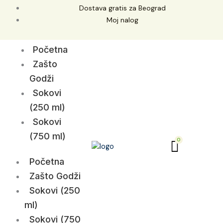
Skip
Dostava gratis za Beograd
to
Moj nalog
content
Početna
Zašto
Godži
Sokovi
(250 ml)
Sokovi
(750 ml)
Početna
Zašto Godži
Sokovi (250
ml)
Sokovi (750