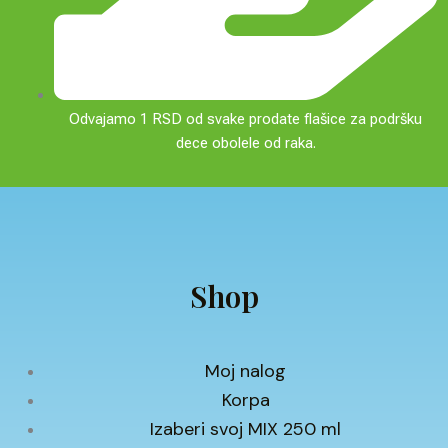
Odvajamo 1 RSD od svake prodate flašice za podršku
dece obolele od raka.
Shop
Moj nalog
Korpa
Izaberi svoj MIX 250 ml