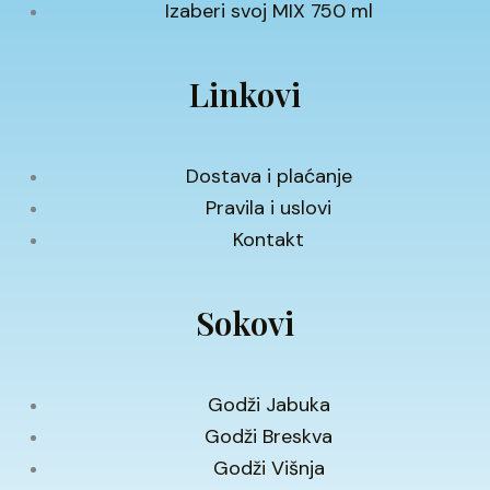
Izaberi svoj MIX 750 ml
Linkovi
Dostava i plaćanje
Pravila i uslovi
Kontakt
Sokovi
Godži Jabuka
Godži Breskva
Godži Višnja